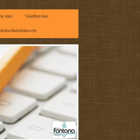
zu uns
Städtereise
tenschutzhinweis